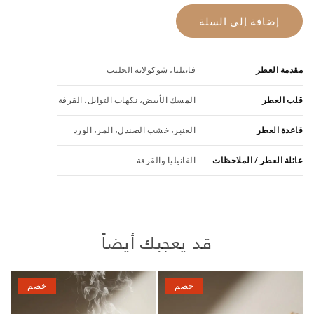
85.00.
100.00.
إضافة إلى السلة
مقدمة العطر
فانيليا، شوكولاتة الحليب
قلب العطر
المسك الأبيض، نكهات التوابل، القرفة
قاعدة العطر
العنبر، خشب الصندل، المر، الورد
عائلة العطر / الملاحظات
الفانيليا والقرفة
قد يعجبك أيضاً
خصم
خصم