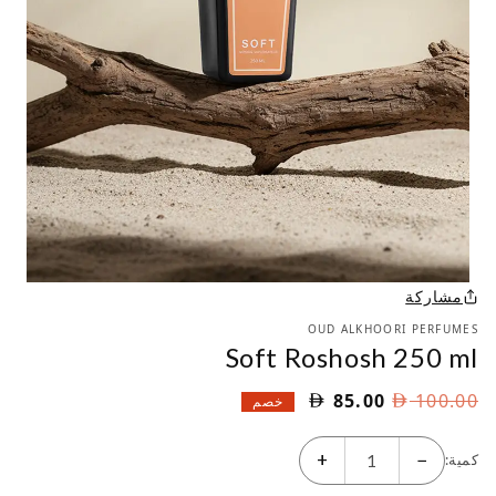
مشاركة
OUD ALKHOORI PERFUMES
Soft Roshosh 250 ml
السعر
السعر
85.00
100.00
خصم
الأصلي
الحالي
هو:
هو:
+
−
كمية:
AED
AED