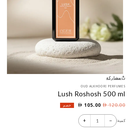
مشاركة
OUD ALKHOORI PERFUMES
Lush Roshosh 500 ml
السعر
السعر
105.00
120.00
خصم
الأصلي
الحالي
هو:
هو:
+
−
كمية:
AED
AED