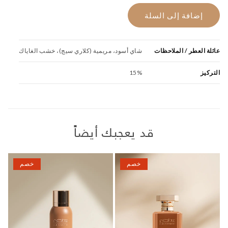
105.00.
120.00.
إضافة إلى السلة
عائلة العطر / الملاحظات
شاي أسود، مريمية (كلاري سيج)، خشب الغاياك
التركيز
15%
قد يعجبك أيضاً
خصم
خصم