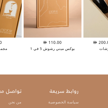
سعر
السعر
0
110.00
200.
أصلي
الحالي
شات
بوكس ميني رشوش 5 في 1
مجموعة r
هو:
AED
A
200.00.
250.0
روابط سريعة
تواصل معن
سياسة الخصوصية
من نحن