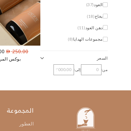
العود
(37)
بخاخ
(18)
دهن العود
(11)
مجموعات الهدايا
(8)
ال
00
250.00
ال
السعر
بوكس المر
هو:
من:
إلى:
ED
0.
المجموعة
العطور