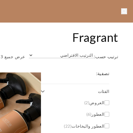
Fragrant
ترتيب حسب:
عرض جميع 3 النتائج
تصفية:
الفئات
العروض
(2)
العطور
(6)
العطور والبخاخات
(22)