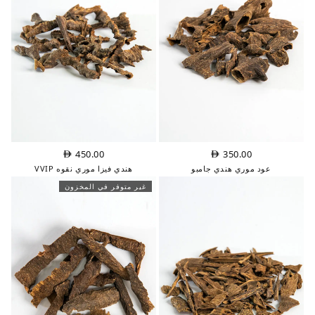
450.00
350.00
عود موري هندي جامبو
هندي فيزا موري نقوه VVIP
غير متوفر في المخزون