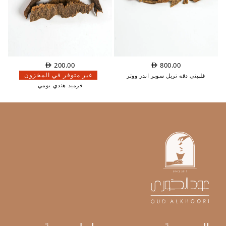
200.00
800.00
غير متوفر في المخزون
فلبيني دقه تربل سوبر اندر ووتر
قرميد هندي يومي