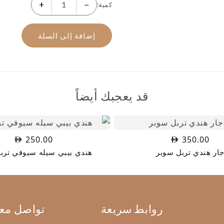
+
−
كمية:
إضافة إلى السلة
قد يعجبك أيضاً
250.00
350.00
ار هندي تربل سوبر
هندي بيبي سيله سيوفي ترب
روابط سريعة
تواصل معن