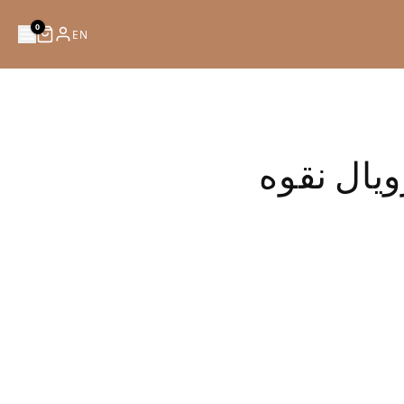
0
EN
يال نقوه