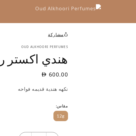
مشاركة
OUD ALKHOORI PERFUMES
هندي اكستر رو
600.00
نكهه هندية قديمه فواحه
مقاس
12g