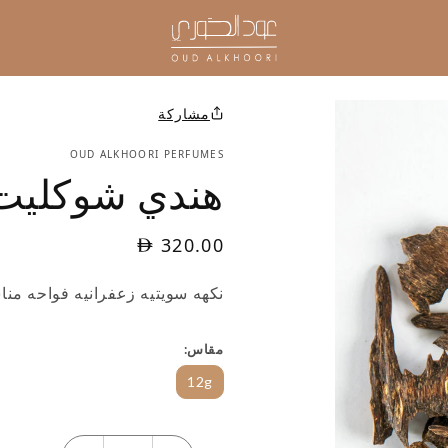
مشاركة
OUD ALKHOORI PERFUMES
هندي شوكليت
320.00
نكهه سويتيه زعفرانيه فواحه م
مقاس
12g