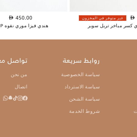
450.00
غير متوفر في المخزون
 كسر مباخر تربل سوبر
هندي فيزا موري نقوه VVIP
روابط سريعة
تواصل معن
سياسة الخصوصية
من نحن
سياسة الاسترداد
اتصال
سياسة الشحن
ت
شروط الخدمة