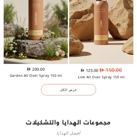
السعر
السعر
200.00
150.00
125.00
الأصلي
الحالي
Garden All Over Spray 150 ml
Link All Over Spray 150 ml
هو:
هو:
AED
AED
عرض الكل
125.00.
150.00.
مجموعات الهدايا والتشكيلات
أفضل الهدايا