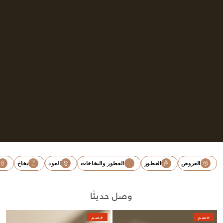
العروض
العطور
العطور والبخاخات
العود
بخاخ
وصل حديثًا
خصم
خصم